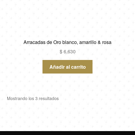
Arracadas de Oro blanco, amarillo & rosa
$
6,630
Añadir al carrito
Ordenado
Mostrando los 3 resultados
por
los
últimos