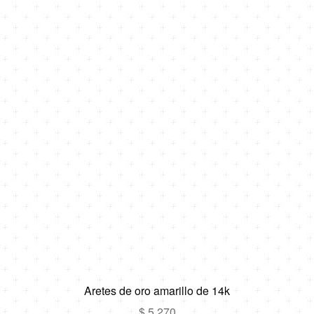
por
los
últimos
Aretes de oro amarillo de 14k
$
5,270